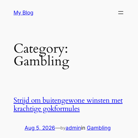
Skip
My Blog
to
content
Category:
Gambling
Strijd om buitengewone winsten met
krachtige gokformules
Aug 5, 2026
—
admin
in
Gambling
by