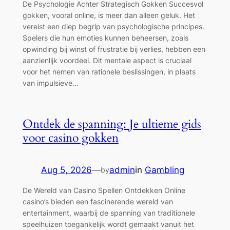
De Psychologie Achter Strategisch Gokken Succesvol
gokken, vooral online, is meer dan alleen geluk. Het
vereist een diep begrip van psychologische principes.
Spelers die hun emoties kunnen beheersen, zoals
opwinding bij winst of frustratie bij verlies, hebben een
aanzienlijk voordeel. Dit mentale aspect is cruciaal
voor het nemen van rationele beslissingen, in plaats
van impulsieve…
Ontdek de spanning: Je ultieme gids
voor casino gokken
Aug 5, 2026
—
admin
in
Gambling
by
De Wereld van Casino Spellen Ontdekken Online
casino’s bieden een fascinerende wereld van
entertainment, waarbij de spanning van traditionele
speelhuizen toegankelijk wordt gemaakt vanuit het