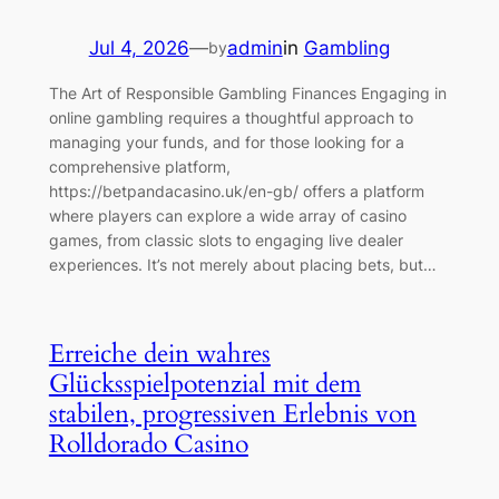
Jul 4, 2026
—
admin
in
Gambling
by
The Art of Responsible Gambling Finances Engaging in
online gambling requires a thoughtful approach to
managing your funds, and for those looking for a
comprehensive platform,
https://betpandacasino.uk/en-gb/ offers a platform
where players can explore a wide array of casino
games, from classic slots to engaging live dealer
experiences. It’s not merely about placing bets, but…
Erreiche dein wahres
Glücksspielpotenzial mit dem
stabilen, progressiven Erlebnis von
Rolldorado Casino