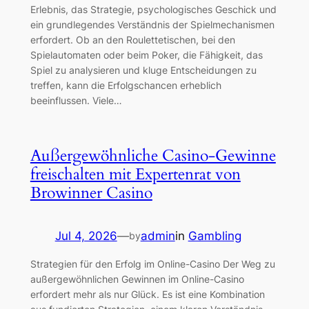
Erlebnis, das Strategie, psychologisches Geschick und
ein grundlegendes Verständnis der Spielmechanismen
erfordert. Ob an den Roulettetischen, bei den
Spielautomaten oder beim Poker, die Fähigkeit, das
Spiel zu analysieren und kluge Entscheidungen zu
treffen, kann die Erfolgschancen erheblich
beeinflussen. Viele…
Außergewöhnliche Casino-Gewinne
freischalten mit Expertenrat von
Browinner Casino
Jul 4, 2026
—
admin
in
Gambling
by
Strategien für den Erfolg im Online-Casino Der Weg zu
außergewöhnlichen Gewinnen im Online-Casino
erfordert mehr als nur Glück. Es ist eine Kombination