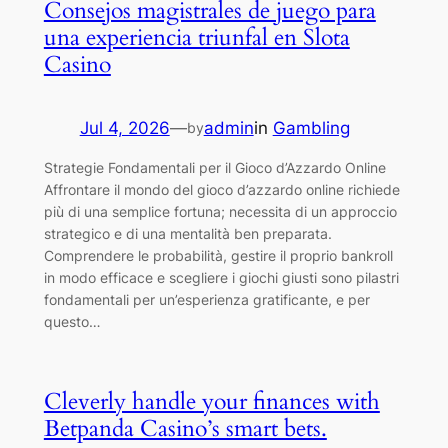
Consejos magistrales de juego para
una experiencia triunfal en Slota
Casino
Jul 4, 2026
—
admin
in
Gambling
by
Strategie Fondamentali per il Gioco d’Azzardo Online
Affrontare il mondo del gioco d’azzardo online richiede
più di una semplice fortuna; necessita di un approccio
strategico e di una mentalità ben preparata.
Comprendere le probabilità, gestire il proprio bankroll
in modo efficace e scegliere i giochi giusti sono pilastri
fondamentali per un’esperienza gratificante, e per
questo…
Cleverly handle your finances with
Betpanda Casino’s smart bets.